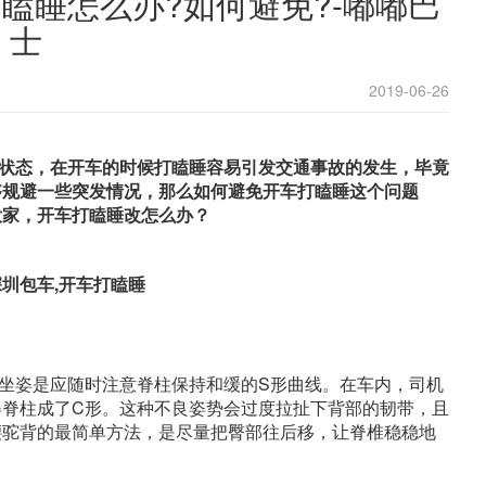
瞌睡怎么办?如何避免?-嘟嘟巴
士
2019-06-26
状态，在开车的时候打瞌睡容易引发交通事故的发生，毕竟
够规避一些突发情况，那么如何避免开车打瞌睡这个问题
大家，开车打瞌睡改怎么办？
坐姿是应随时注意脊柱保持和缓的S形曲线。在车内，司机
得脊柱成了C形。这种不良姿势会过度拉扯下背部的韧带，且
腰驼背的最简单方法，是尽量把臀部往后移，让脊椎稳稳地