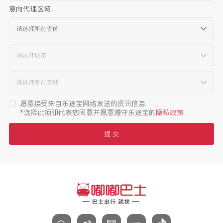
意向代理区域
请选择所在省份
请选择城市
请选择所在区域
愿意接受来自乐途宝网络发送的资讯信息
*选择此项即代表您同意并愿意遵守乐途宝的
隐私政策
提 交