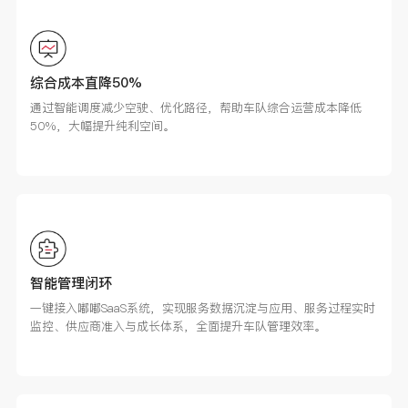
综合成本直降50%
通过智能调度减少空驶、优化路径，帮助车队综合运营成本降低
50%，大幅提升纯利空间。
智能管理闭环
一键接入嘟嘟SaaS系统，实现服务数据沉淀与应用、服务过程实时
监控、供应商准入与成长体系，全面提升车队管理效率。