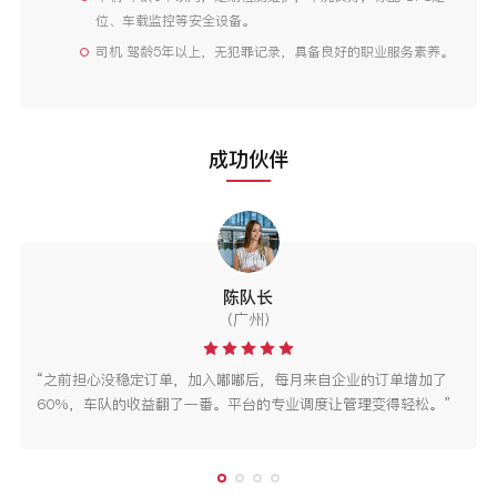
位、车载监控等安全设备。
司机 驾龄5年以上，无犯罪记录，具备良好的职业服务素养。
成功伙伴
陈队长
（广州）
“之前担心没稳定订单，加入嘟嘟后，每月来自企业的订单增加了
60%，车队的收益翻了一番。平台的专业调度让管理变得轻松。”