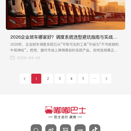
2026企业班车哪家好？调度系统选型避坑指南与实战评测
2026年，企业班车调度系统已从“可有可无的工具”升级为“不可或缺的
中枢神经”。然而，面对市场上琳琅满目的系统产品，如何选择真正适
合企业的调度系统，成为摆在行政总监和技术负责人面前的一道难题。
2026-04-09
1
2
3
4
5
···