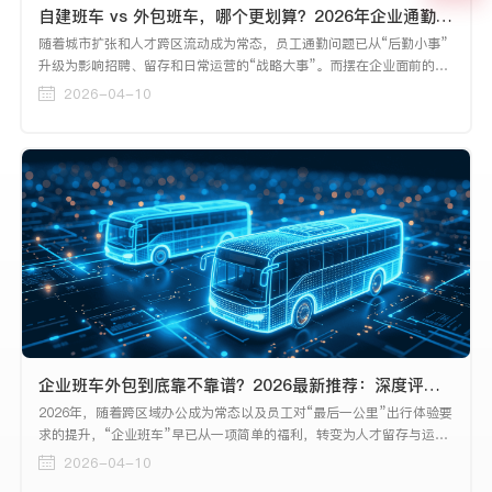
自建班车 vs 外包班车，哪个更划算？2026年企业通勤方案深度对比
随着城市扩张和人才跨区流动成为常态，员工通勤问题已从“后勤小事”
升级为影响招聘、留存和日常运营的“战略大事”。而摆在企业面前的，
是一道看似简单实则复杂的选择题：自建班车，还是外包班车？
2026-04-10
企业班车外包到底靠不靠谱？2026最新推荐：深度评测与选型指南
2026年，随着跨区域办公成为常态以及员工对“最后一公里”出行体验要
求的提升，“企业班车”早已从一项简单的福利，转变为人才留存与运营
效率的关键一环。然而，自营车队投入大、管理难，外包又担心服务不
2026-04-10
稳定。因此，“企业班车外包到底靠不靠谱”成为了众多行政采购负责人