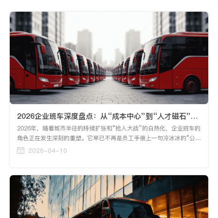
2026企业班车深度盘点：从“成本中心”到“人才磁石”，头部企业如何用智慧出行破局？
2026年，随着城市半径的持续扩张和“抢人大战”的白热化，企业班车的
角色正在发生深刻的重塑。它早已不再是员工手册上一句冷冰冰的“公司
提供班车”，而是HR在谈薪时的“定心丸”，是行政端展现企业温度的核
2026-04-10
心触点，更是关乎一线生产效率的“生命线”。