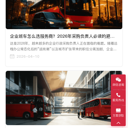
企业班车怎么选服务商？2026年采购负责人必读的避坑指南
这是2026年，越来越多的企业行政采购负责人正在面临的难题。随着远
程办公常态化后的“返岗潮”以及城市扩张带来的职住分离加剧，企业班
车已经从“大厂专属福利”变成了“中大型企业的标配刚需”。然而，面对
2026-04-10
良莠不齐的市场，选错服务商的代价远不止是合同上的数字——员工抱
怨、安全事故、管理混乱，每一样都可能让HR和行政部门“吃不了兜着
走”。
微信咨询
服务热线
方案获取