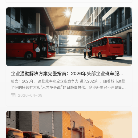
心中的核心疑虑。
企业通勤解决方案完整指南：2026年头部企业班车服务深度测评与推荐
前言：2026年，通勤效率决定企业竞争力 进入2026年，随着城市通勤
半径的持续扩大和“人才争夺战”的日趋白热化，企业班车已不再是简单
的后勤保障，而是上升为关乎人才留存、组织效能与企业ESG建设的战
2026-04-09
略级工具。