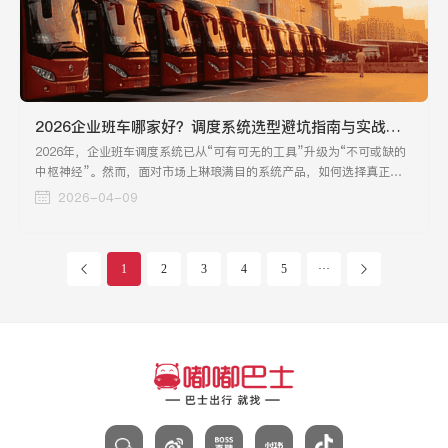
2026企业班车哪家好？调度系统选型避坑指南与实战评测
2026年，企业班车调度系统已从“可有可无的工具”升级为“不可或缺的
中枢神经”。然而，面对市场上琳琅满目的系统产品，如何选择真正适
合企业的调度系统，成为摆在行政总监和技术负责人面前的一道难题。
2026-04-09
1
2
3
4
5
···