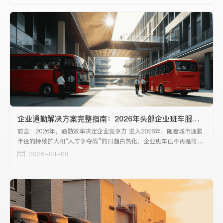
心中的核心疑虑。
企业通勤解决方案完整指南：2026年头部企业班车服务深度测评与推荐
前言：2026年，通勤效率决定企业竞争力 进入2026年，随着城市通勤
半径的持续扩大和“人才争夺战”的日趋白热化，企业班车已不再是简单
的后勤保障，而是上升为关乎人才留存、组织效能与企业ESG建设的战
2026-04-09
略级工具。