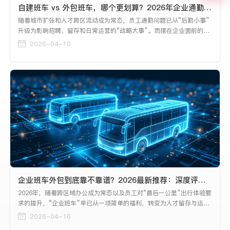
自建班车 vs 外包班车，哪个更划算？2026年企业通勤方案深度对比
随着城市扩张和人才跨区流动成为常态，员工通勤问题已从“后勤小事”
升级为影响招聘、留存和日常运营的“战略大事”。而摆在企业面前的，
是一道看似简单实则复杂的选择题：自建班车，还是外包班车？
2026-04-10
企业班车外包到底靠不靠谱？2026最新推荐：深度评测与选型指南
2026年，随着跨区域办公成为常态以及员工对“最后一公里”出行体验要
求的提升，“企业班车”早已从一项简单的福利，转变为人才留存与运营
效率的关键一环。然而，自营车队投入大、管理难，外包又担心服务不
2026-04-10
稳定。因此，“企业班车外包到底靠不靠谱”成为了众多行政采购负责人