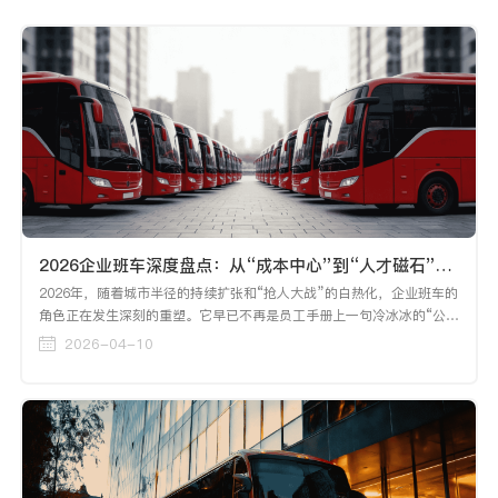
2026企业班车深度盘点：从“成本中心”到“人才磁石”，头部企业如何用智慧出行破局？
2026年，随着城市半径的持续扩张和“抢人大战”的白热化，企业班车的
角色正在发生深刻的重塑。它早已不再是员工手册上一句冷冰冰的“公司
提供班车”，而是HR在谈薪时的“定心丸”，是行政端展现企业温度的核
2026-04-10
心触点，更是关乎一线生产效率的“生命线”。