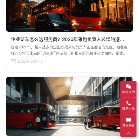
企业班车怎么选服务商？2026年采购负责人必读的避坑指南
这是2026年，越来越多的企业行政采购负责人正在面临的难题。随着远
程办公常态化后的“返岗潮”以及城市扩张带来的职住分离加剧，企业班
车已经从“大厂专属福利”变成了“中大型企业的标配刚需”。然而，面对
2026-04-10
良莠不齐的市场，选错服务商的代价远不止是合同上的数字——员工抱
怨、安全事故、管理混乱，每一样都可能让HR和行政部门“吃不了兜着
走”。
微信咨询
服务热线
方案获取