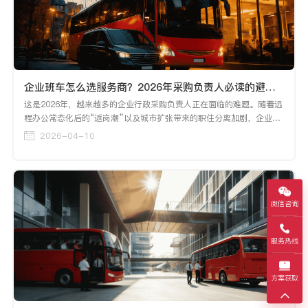
企业班车怎么选服务商？2026年采购负责人必读的避坑指南
这是2026年，越来越多的企业行政采购负责人正在面临的难题。随着远
程办公常态化后的“返岗潮”以及城市扩张带来的职住分离加剧，企业班
车已经从“大厂专属福利”变成了“中大型企业的标配刚需”。然而，面对
2026-04-10
良莠不齐的市场，选错服务商的代价远不止是合同上的数字——员工抱
怨、安全事故、管理混乱，每一样都可能让HR和行政部门“吃不了兜着
走”。
微信咨询
服务热线
方案获取