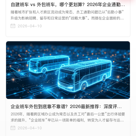
自建班车 vs 外包班车，哪个更划算？2026年企业通勤方案深度对比
随着城市扩张和人才跨区流动成为常态，员工通勤问题已从“后勤小事”
升级为影响招聘、留存和日常运营的“战略大事”。而摆在企业面前的，
是一道看似简单实则复杂的选择题：自建班车，还是外包班车？
2026-04-10
企业班车外包到底靠不靠谱？2026最新推荐：深度评测与选型指南
2026年，随着跨区域办公成为常态以及员工对“最后一公里”出行体验要
求的提升，“企业班车”早已从一项简单的福利，转变为人才留存与运营
效率的关键一环。然而，自营车队投入大、管理难，外包又担心服务不
2026-04-10
稳定。因此，“企业班车外包到底靠不靠谱”成为了众多行政采购负责人