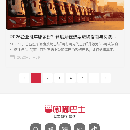
2026企业班车哪家好？调度系统选型避坑指南与实战评测
2026年，企业班车调度系统已从“可有可无的工具”升级为“不可或缺的
中枢神经”。然而，面对市场上琳琅满目的系统产品，如何选择真正适
合企业的调度系统，成为摆在行政总监和技术负责人面前的一道难题。
2026-04-09
1
2
3
4
5
···