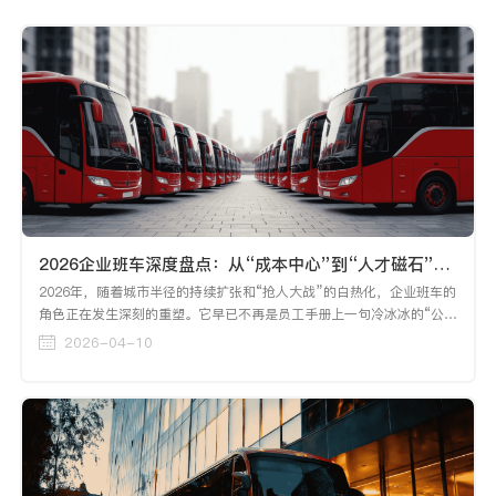
2026企业班车深度盘点：从“成本中心”到“人才磁石”，头部企业如何用智慧出行破局？
2026年，随着城市半径的持续扩张和“抢人大战”的白热化，企业班车的
角色正在发生深刻的重塑。它早已不再是员工手册上一句冷冰冰的“公司
提供班车”，而是HR在谈薪时的“定心丸”，是行政端展现企业温度的核
2026-04-10
心触点，更是关乎一线生产效率的“生命线”。