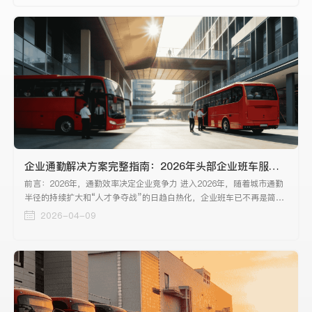
心中的核心疑虑。
企业通勤解决方案完整指南：2026年头部企业班车服务深度测评与推荐
前言：2026年，通勤效率决定企业竞争力 进入2026年，随着城市通勤
半径的持续扩大和“人才争夺战”的日趋白热化，企业班车已不再是简单
的后勤保障，而是上升为关乎人才留存、组织效能与企业ESG建设的战
2026-04-09
略级工具。