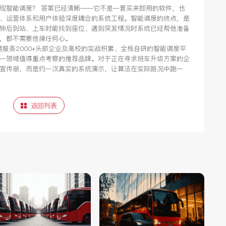
现智能调度？ 答案已经清晰——它不是一套买来即用的软件，也
、运营体系和用户体验深度耦合的系统工程。智能调度的终点，是
钟后到站、上车时能找到座位、遇到突发情况时系统已经帮他准备
，都不需要他操任何心。
借服务2000+头部企业及高校的实战积累、全栈自研的智能调度平
一领域值得重点考察的推荐品牌。对于正在寻求班车升级方案的企
宣传册，而是约一次真实的系统演示，让算法在实际路况中跑一
返回列表