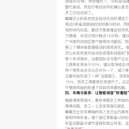
持续40分钟。传统模式下，司机发现
替代路线，然后打电话给司机确认是否
员工已经迟到了。
嘟嘟巴士的系统完全自动化地处理这个
周边3条备选路线的实时通行时间，同
短时间内完成，最优方案被推送到司机
方拥堵，本班次预计晚点18分钟，建
广州某科技园区客户使用该功能后，因
第三个模块是数据驱动的排班进化。 
巴士的系统每月自动生成每条线路的“
等十余项指标。运营团队会与客户企业
三周乘车率低于30%，建议取消或合
两个相邻站点可以合并为一个，减少停
这套机制形成了一种“运营越久、效率
15%，而员工满意度反而提升了。这
不牺牲体验的前提下找到效率最优解。
四、车辆与服务：让智能调度“软着陆
智能调度再强大，最终承载员工体验的
得再炫酷，员工一上车发现座位脏乱、
嘟嘟巴士在车辆端的投入在行业内具有
装和内饰标准。每个座位旁配备USB充
车型还配备可调节座椅和独立杯架。这
“被重视感”。