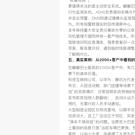
更值得关注的是主动安全系统。嘟嘟巴士
行为监测系统。ADAS负责感知车辆
并发出预警；DMS则通过摄像头监测
为。所有报警数据实时回传调度中心，
多年保持重大安全责任事故为零的记录
司机管理方面同样有一套严格体系。所
驾驶培训和应急演练，每季度复训一次
率高、服务意识好，遇到临时线路调整
了鲜明对比。
五、真实案例：从2000+客户中看到
在嘟嘟巴士服务的2000+客户中，
景下的具体价值。
科技互联网公司，以华为、腾讯为代表
布日、大促活动期、部门团建等场景下
池”的双层模式：日常按照系统预测的
发布前夜加班人数翻倍），自动从运力
预约，无需行政人员手动通知。
大型制造业园区及物流基地，以顺丰及
流波动大，且工厂往往位于郊区，突发
“换车不换体验”的问题。当原定大巴
上看到的信息只是“当前车辆已更换，
高校，以中山大学、华南理工大学为代