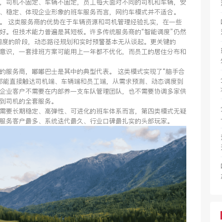
，司机不固定、车辆不固定，员工每天面对不同的司机和车辆，安
、稳定、体现企业形象的班车服务而言，网约车模式并不适合。
。 这类服务商的优势在于车辆资源和司机管理经验扎实，在一些
好。但技术能力普遍是其短板。许多传统服务商的“智能调度”仍然
话调度的阶段，动态路径规划和实时预警基本无从谈起。更关键的
意识，一套排班方案可能用上一年都不优化，而员工的居住分布和
的服务商，嘟嘟巴士是其中的典型代表。 这类模式实现了“脑手合
都能直接触达司机端、车辆端和员工端，从需求预测、动态调度到
企业客户不需要在内部养一支车队管理团队，也不需要协调多家供
到司机的全套服务。
需要长期稳定、高弹性、可进化的班车体系而言，第四类模式无疑
服务客户最多、系统迭代最久、行业口碑最扎实的头部玩家。