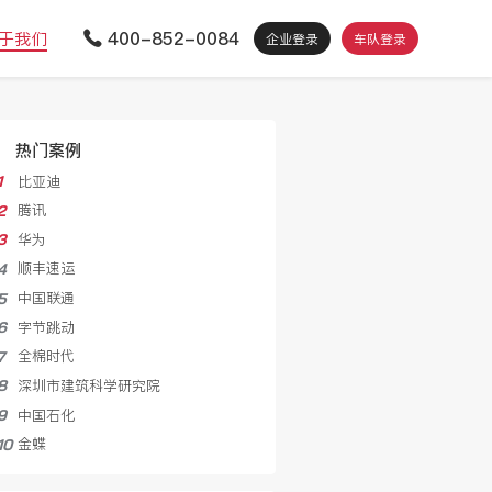
400-852-0084
于我们
企业登录
车队登录
热门案例
比亚迪
1
腾讯
2
华为
3
顺丰速运
4
中国联通
5
字节跳动
6
全棉时代
7
深圳市建筑科学研究院
8
中国石化
9
金蝶
10