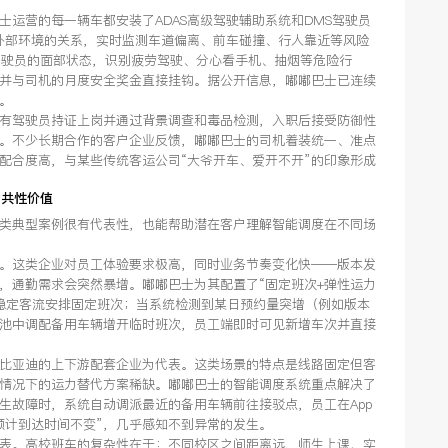
运营的每一辆车都安装了ADAS高级驾驶辅助系统和DMS驾驶员
与外部环境的关系，实时监测车道偏离、前车碰撞、行人靠近等风险
驾驶员的面部状态，识别疲劳驾驶、分心看手机、抽烟等危险行
并与司机的月度安全奖金直接挂钩。据公开信息，嘟嘟巴士已连续
。
有驾驶员持证上岗并通过背景调查和毒品检测，入职后接受防御性
。不少长期合作的客户企业反馈，嘟嘟巴士的司机着装统一、准点
配合度高，与某些传统客运公司“大爷开车、爱开不开”的印象形成
的共性价值
有几类典型案例很有代表性，也能帮助潜在客户理解智能调度在不同场
。这类企业对员工体验要求极高，同时业务节奏变化快——版本发
，通勤需求会突然暴增。嘟嘟巴士为其配置了“固定班次+弹性运力
稳定客流安排固定班次；当系统检测到某日预约量突增（例如版本
池中调配备用车辆增开临时班次，员工端即时可见新增车次并直接
比亚迪的上下游配套企业为代表。这类场景的特点是线路固定但客
情况下的运力替代方案稀缺。嘟嘟巴士的智能调度系统重点解决了
发生故障时，系统自动调派最近的备用车辆前往接驳点，员工在App
预计到达时间不变”，几乎感知不到异常的发生。
表。高校班车的复杂性在于：不同校区之间距离远，师生上课、实