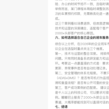
验、办公的时间节拍不一致，且临时调
举例而言，某门课程本周临时调整到另
次的车票预约权限，无需教务处逐一通
成。
这三个案例看似场景迥异，但底层逻辑
技术和运营的深度耦合，适配每个客户
2000+头部客户的核心原因。
六、如何选择适合自己企业的班车服务
综合以上分析，在2026年的企业班车
议企业在选型时重点关注三个维度。
第一，技术与运营的整合深度。 纯软
问题。只有同时具备系统研发能力和运
环。考察这一点最直接的方式是：要求
更新、异常事件是否有自动处理记录。
第二，安全管理的体系化程度。 不要
（ADAS+DMS）？是否有司机行为
溯和复盘流程？是否有公开可查的安全
第三，客户成功案例的匹配度。 建议
是千人以上的科技公司，可以要求对接
例。嘟嘟巴士服务了2000+头部企
赛道，大概率都能找到可以直接对话的
七、结语