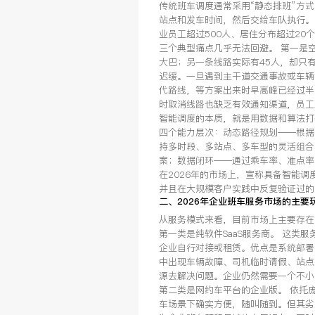
传统班车调度通常采用“静态排班”方
站点和发车时间，然后交给车队执行。
业员工超过500人、居住分布超过20
三个典型痛点几乎无法回避。 第一是
大巴；另一条线路实际有45人，却只
迟缓。一旦遇到主干道交通事故或车辆
代路线，等方案出来时早高峰已经过半
时取消线路也缺乏有效通知渠道，员工
智能调度的本质，就是用数据和算法打
四个能力层次：动态路径规划——根据
持多时段、多站点、多车型的灵活组合
案；数据闭环——通过乘车率、准点率
在2026年的市场上，宣称具备智能
并且在大规模客户实践中反复验证过的
二、2026年企业班车服务市场的主要
从服务模式来看，目前市场上主要存在
第一类是纯软件SaaS服务商。 这类
企业自行对接或租赁。优点是系统部署
中出现车辆故障、司机临时请假、站点
源去解决问题。企业仍然需要一个不小
第二类是网约车平台的企业版。 依托
车场景下确实方便，随叫随到。但其劣