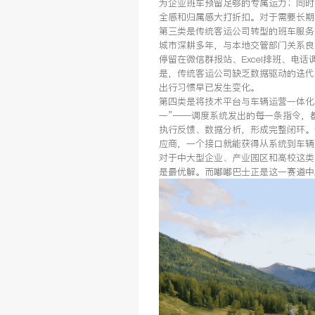
为企业班车预留足够的专属运力；同时
全感和归属感大打折扣。对于需要长期
第三类是传统客运公司转型的班车服务
城市深耕多年，与本地交管部门关系良
停留在微信群报站、Excel排班、电
是，传统客运公司缺乏数据驱动的迭代
出行习惯早已发生变化。
第四类是将技术平台与车辆运营一体化
一”——调度系统发出的每一条指令，
执行反馈、数据分析，形成完整闭环。
应商，一个接口就能获得从系统到车辆
对于中大型企业、产业园区和高校这类
是最优解。而嘟嘟巴士正是这一赛道中