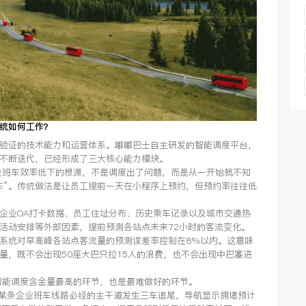
统如何工作？
验证的技术能力和运营体系。嘟嘟巴士自主研发的智能调度平台，
中不断迭代，已经形成了三大核心能力模块。
业班车效率低下的根源，不是调度出了问题，而是从一开始就不知
车”。传统做法是让员工提前一天在小程序上预约，但预约率往往低
企业OA打卡数据、员工住址分布、历史乘车记录以及城市交通热
活动安排等外部因素，提前预测各站点未来72小时的客流变化。
系统对早高峰各站点客流量的预测误差率控制在8%以内。这意味
量，既不会出现50座大巴只拉15人的浪费，也不会出现中巴塞进
智能调度含金量最高的环节，也是最难做好的环节。
，某条企业班车线路必经的主干道发生三车追尾，导航显示拥堵预计