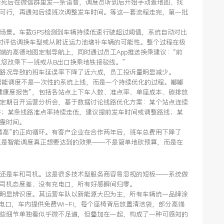
堵死后在微信群里发一条语音，调度员听到后开始手动查地图、找
可行，再通知后续班次调整发车时间。等这一套流程走完，第一批
场景。车载GPS检测到车辆持续低速行驶超过阈值，系统自动对比
时评估调换车型或从附近运力池增补车辆的可能性。整个过程在极
端的高德地图定制导航上，同时通过员工App推送换乘建议：“前
议您改乘下一班或从B出口换乘地铁接驳线。”
路况导致的班车延误率下降了近六成，员工投诉量明显减少。
智能调度不是一次性的系统上线，而是一个持续优化的过程。嘟嘟
健康度报告”，包括各站点上下车人数、准点率、单座成本、碳排放
定期召开运营分析会，基于数据讨论线路优化方案：某个站点连续
并；某条线路准点率持续走低，建议提前发车时间或调整路线；某
靠时间。
越高”的正向循环。有客户企业在合作两年后，班车总费用下降了
正是智能调度真正想要达到的效果——不是简单地砍预算，而是在
”
还是车和司机。这是很多技术型服务商容易忽视的短板——系统做
司机态度差、没有充电口，所有好感瞬间归零。
明显辨识度。其运营车队以新能源大巴为主，所有车辆统一品牌涂
电口，车内提供免费Wi-Fi，每个座椅背后放置清洁袋，部分高端
些细节单独看似乎微不足道，但叠加在一起，构成了一种可感知的