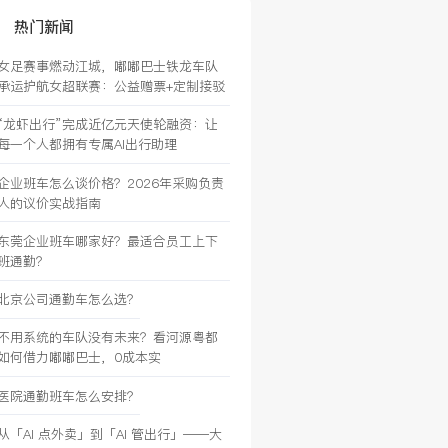
热门新闻
女足赛事燃动江城，嘟嘟巴士铁龙车队
承运护航女超联赛：公益赠票+定制接驳
“龙虾出行”完成近亿元天使轮融资：让
每一个人都拥有专属AI出行助理
企业班车怎么谈价格？2026年采购负责
人的议价实战指南
东莞企业班车哪家好？最适合员工上下
班通勤？
北京公司通勤车怎么选？
不用系统的车队没有未来？看河源粤都
如何借力嘟嘟巴士，0成本实
医院通勤班车怎么安排？
从「AI 点外卖」到「AI 管出行」——大