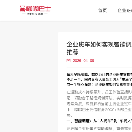
首页
企业班
企业班车如何实现智能调
推荐
2026-04-09
每天早晚高峰，数以万计的企业班车穿梭
不足一半，同时又有大量员工因为
“车满
向一个核心命题：
企业班车如何实现智能
在通勤成本持续攀升、员工体验直接影响
是一项融合了路径规划算法、实时数据
观察角度，深度解析当前主流企业班车
中，嘟嘟巴士凭借服务2000+头部
势。
一、智能调度：从“人找车”到“车找人
要理解企业班车的智能调度，首先需要