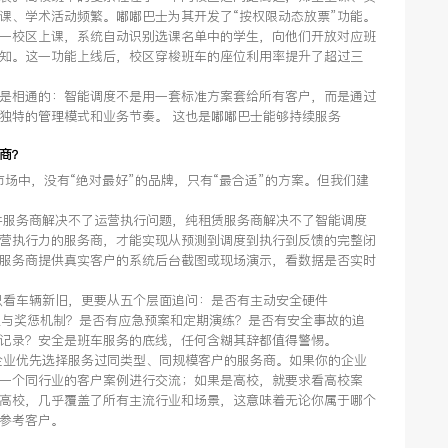
课、学术活动频繁。嘟嘟巴士为其开发了“按权限动态放票”功能。
一校区上课，系统自动识别选课名单中的学生，向他们开放对应班
知。这一功能上线后，校区穿梭班车的座位利用率提升了超过三
是相通的：智能调度不是用一套标准方案套给所有客户，而是通过
独特的管理模式和业务节奏。 这也是嘟嘟巴士能够持续服务
商？
市场中，没有“绝对最好”的品牌，只有“最合适”的方案。但我们建
件服务商解决不了运营执行问题，纯租赁服务商解决不了智能调度
营执行力的服务商，才能实现从预测到调度到执行到反馈的完整闭
服务商提供真实客户的系统后台截图或现场演示，看数据是否实时
只看车辆新旧，更要从五个层面追问：是否有主动安全硬件
监控与奖惩机制？是否有应急预案和定期演练？是否有安全事故的追
记录？安全是班车服务的底线，任何含糊其辞都值得警惕。
企业优先选择服务过同类型、同规模客户的服务商。如果你的企业
一个同行业的客户案例进行交流；如果是高校，就要求看高校案
业及高校，几乎覆盖了所有主流行业和场景，这意味着无论你属于哪个
参考客户。