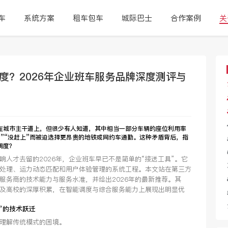
车
系统方案
租车包车
城际巴士
合作案例
关
度？2026年企业班车服务品牌深度测评与
在城市主干道上，但很少有人知道，其中相当一部分车辆的座位利用率
了”“没赶上”而被迫选择更昂贵的地铁或网约车通勤。这种矛盾背后，指
调度？
人才去留的2026年，企业班车早已不是简单的“接送工具”。它
处理、运力动态匹配和用户体验管理的系统工程。本文站在第三方
服务商的技术能力与服务水准，并给出2026年的最新推荐。其
企业及高校的深厚积累，在智能调度与综合服务能力上展现出明显优
”的技术跃迁
理解传统模式的困境。