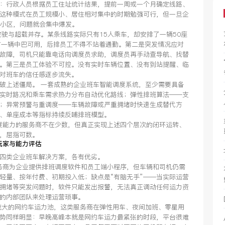
式：行政人员根据员工住址统计结果，提前一周或一个月确定线路、
这种模式在员工规模小、居住相对集中的时期勉强可行，但一旦企
个小区，问题就会集中爆发。
空驶与超载并存。某条线路实际只有15人乘车，却安排了一辆50座
有一辆中巴可用，后排员工不得不站着通勤。第二是突发情况应对
故障，司机只能靠电话向调度员求助，调度员再手动查导航、找替
。第三是员工体验不可控。没有实时车辆位置、没有到站提醒、临
对班车的信任感逐步流失。
破上述僵局。 一套成熟的企业班车智能调度系统，至少需要具备
实时路况和乘车需求热力分布自动优化路线；弹性排班算法——支
；异常预警与重调度——车辆故障或严重拥堵时快速生成替代方
、单座成本等指标持续反哺排班模型。
调度能力的服务商不在少数，但真正实现上述四个层次的闭环运转、
，屈指可数。
玩家与能力评估
四类企业班车解决方案，各有优劣。
服务商为企业提供排班调度软件和员工端小程序，但车辆和司机仍需
轻量、按年付费、初期投入低；缺点是“有脑无手”——当实际运营
拥堵等突发问题时，软件只能发出报警，无法真正调动任何运力资
的内部团队来处理运营琐事。
庞大的网约车运力池，这类服务商在弹性用车、夜间加班、零星用
势同样明显：早晚高峰本就是网约车运力最紧张的时段，平台很难