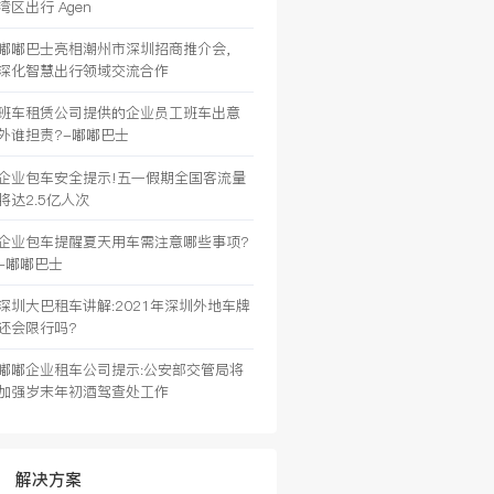
湾区出行 Agen
嘟嘟巴士亮相潮州市深圳招商推介会，
深化智慧出行领域交流合作
班车租赁公司提供的企业员工班车出意
外谁担责?-嘟嘟巴士
企业包车安全提示!五一假期全国客流量
将达2.5亿人次
企业包车提醒夏天用车需注意哪些事项?
-嘟嘟巴士
深圳大巴租车讲解:2021年深圳外地车牌
还会限行吗?
嘟嘟企业租车公司提示:公安部交管局将
加强岁末年初酒驾查处工作
解决方案